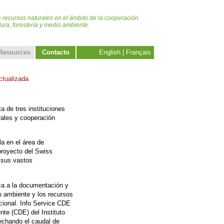
 recursos naturales en el ámbito de la cooperación
tura, forestería y medio ambiente.
Resources
Contact
o
English
|
Français
ctualizada
a de tres instituciones
rales y cooperación
la en el área de
 proyecto del Swiss
a sus vastos
ca a la documentación y
o ambiente y los recursos
acional. Info Service CDE
nte (CDE) del Instituto
echando el caudal de