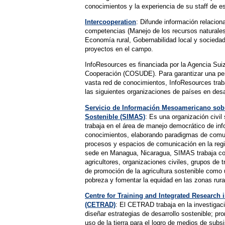
conocimientos y la experiencia de su staff de es
Intercooperation
: Difunde información relacio
competencias (Manejo de los recursos naturales
Economía rural, Gobernabilidad local y sociedad 
proyectos en el campo.
InfoResources es financiada por la Agencia Suiza
Cooperación (COSUDE). Para garantizar una per
vasta red de conocimientos, InfoResources trab
las siguientes organizaciones de países en desa
Servicio de Información Mesoamericano sobr
Sostenible (SIMAS)
: Es una organización civil 
trabaja en el área de manejo democrático de in
conocimientos, elaborando paradigmas de comun
procesos y espacios de comunicación en la re
sede en Managua, Nicaragua, SIMAS trabaja co
agricultores, organizaciones civiles, grupos de 
de promoción de la agricultura sostenible como 
pobreza y fomentar la equidad en las zonas rural
Centre for Training and Integrated Researc
(CETRAD)
: El CETRAD trabaja en la investigac
diseñar estrategias de desarrollo sostenible; pro
uso de la tierra para el logro de medios de subs