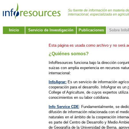
Su fuente de información en materia de
internacional, especializada en agricul
Inicio
Servicio de Investigación
Publicaciones
Sobre Info
Esta página es usada como archivo y no será a
¿Quiénes somos?
InfoResources funciona bajo la dirección conjunt
suizas con amplia experiencia en recursos natu
internacional:
InfoAgrar:
Es un servicio de información agríco
cooperación para el desarrollo. InfoAgrar es un
College of Agriculture, de cuyos expertos utiliz
conocimientos en su labor cotidiana.
Info Service CDE
: Fundamentalmente, se dedi
difusión de información relacionada con el medi
naturales en el ámbito de la cooperación intern
es parte del Centro de Desarrollo y Medio Ambie
de Geografía de la Universidad de Berna, aprov