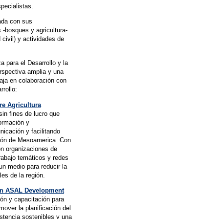
pecialistas.
nada con sus
 -bosques y agricultura-
civil) y actividades de
 para el Desarrollo y la
spectiva amplia y una
aja en colaboración con
rrollo:
e Agricultura
sin fines de lucro que
formación y
icación y facilitando
gión de Mesoamerica. Con
n organizaciones de
trabajo temáticos y redes
un medio para reducir la
es de la región.
h in ASAL Development
ión y capacitación para
mover la planificación del
istencia sostenibles y una